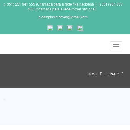
(+351) 251 941 555 (Chamada para a rede fixa nacional) | (+351) 964 857
480 (Chamada para a rede móvel nacional)
p.campismo.covas@gmail.com
HOME
LE PARC