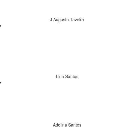
sait si un jour il va revenir. Toutefois, pour ceux
qui ne connaissent recommandent.
J Augusto Taveira
Fantastique pour se détendre et soulager le
stress accumulé d'aujourd'hui, conseille
vivement aux stands de camping pour
recharger les batteries parce que la puissance
de la Mère Nature est sublime...
Lina Santos
Félicitations pour votre beau parc et pour votre
hôte fantastique. Nous y allons tous les jours,
tu me manques déjà beaucoup, un énorme
câlin.
Adelina Santos