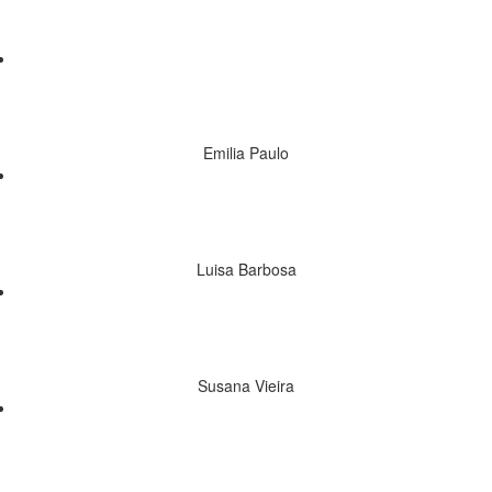
Un des parcs les plus familiers et agréables
dans le pays.
Emilia Paulo
très accueillant et chaleureux, est un parc
spectaculaire.
Luisa Barbosa
Félicitations au meilleur parc de tout ce que je
ai jamais connu, dans tous les sens! Mlle! Bjs
Susana Vieira
Je suis passé par là deux années consécutives
et était un spectacle, il me manque .... et qui